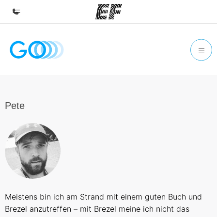
Home
Willkommen bei EF
Programme
Alle Programme ansehen
Pete
Büros
Büros in der Nähe
Über uns
Wer wir sind
Karriere
Meistens bin ich am Strand mit einem guten Buch und
Werde Teil unseres Teams
Brezel anzutreffen – mit Brezel meine ich nicht das