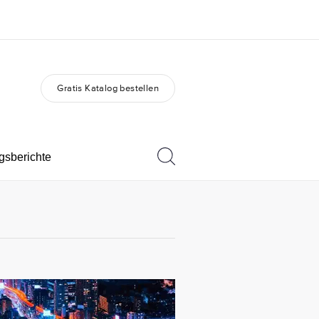
Gratis Katalog bestellen
er uns
Karriere
 wir sind
Werde Teil unseres Teams
gsberichte