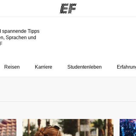
nd spannende Tipps
en, Sprachen und
mme
Büros
Üb
EF
e ansehen
Büros in der Nähe
Wer
Reisen
Karriere
Studentenleben
Erfahrun