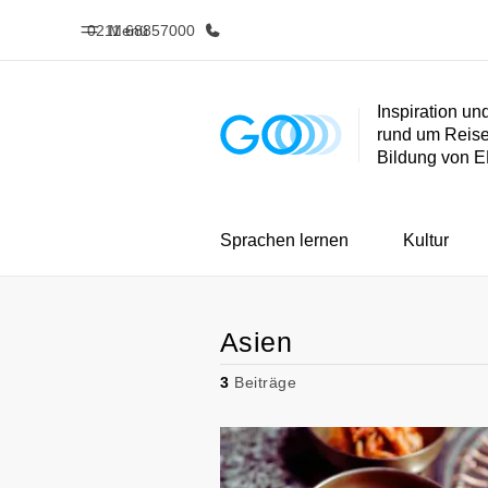
0211 68857000
Menü
Inspiration u
rund um Reis
Home
Progra
Bildung von 
Willkommen bei EF
Alle Programm
Sprachen lernen
Kultur
Asien
3
Beiträge