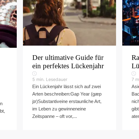
Der ultimative Guide für
Ra
ein perfektes Lückenjahr
Lü
5
min. Lesedauer
7
m
Ein Lückenjahr lässt sich auf zwei
Asi
Arten beschreiben:Gap Year (gæp
Bac
jɪr)Substantiveine erstaunliche Art,
nic
en
im Leben zu gewinneneine
gib
bt,
Zeitspanne – oft vor,...
ate