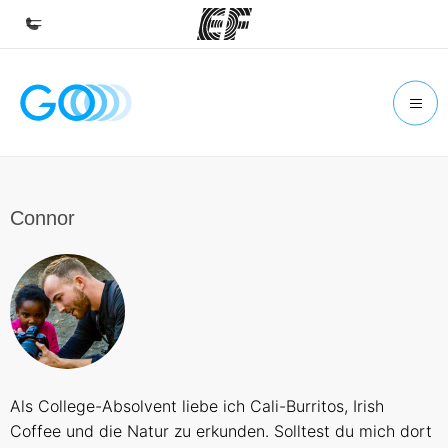
Home
Willkommen bei EF
Programme
Alle Programme ansehen
Connor
Büros
Büros in der Nähe
Über uns
Wer wir sind
Karriere
Als College-Absolvent liebe ich Cali-Burritos, Irish
Werde Teil unseres Teams
Coffee und die Natur zu erkunden. Solltest du mich dort