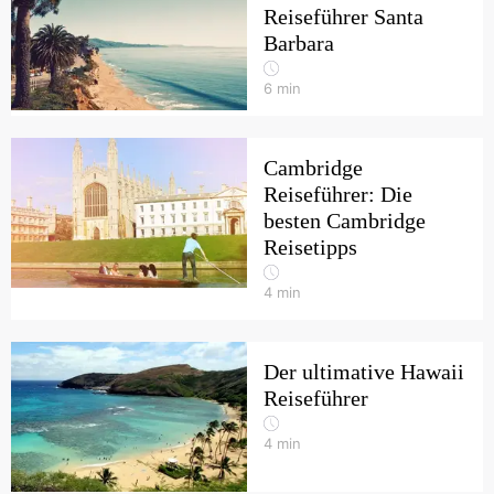
Reiseführer Santa
Barbara
6
min
Cambridge
Reiseführer: Die
besten Cambridge
Reisetipps
4
min
Der ultimative Hawaii
Reiseführer
4
min