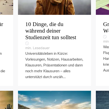
ür
10 Dinge, die du
Gr
während deiner
Wö
Studienzeit tun solltest
min
Was
min. Lesedauer
Flu
in
Universitätsleben in Kürze:
Han
Vorlesungen, Notizen, Hausarbeiten,
kri
Klausuren, Präsentationen und dann
Aus
 die
noch mehr Klausuren – alles
unterstützt durch unzäh...