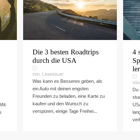
Die 3 besten Roadtrips
4 
durch die USA
Sp
le
min. Lesedauer
Was kann es Besseres geben, als
min
ein Auto mit deinen engsten
Du 
Freunden zu beladen, eine Karte zu
stu
kaufen und den Wunsch zu
Mit
USA
verspüren, einige Tage Freihei...
s
lan
ver