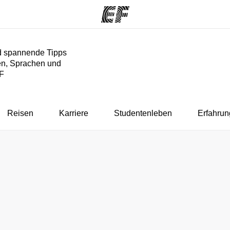
nd spannende Tipps
en, Sprachen und
mme
Büros
Üb
EF
e ansehen
Büros in der Nähe
Wer
Reisen
Karriere
Studentenleben
Erfahrun