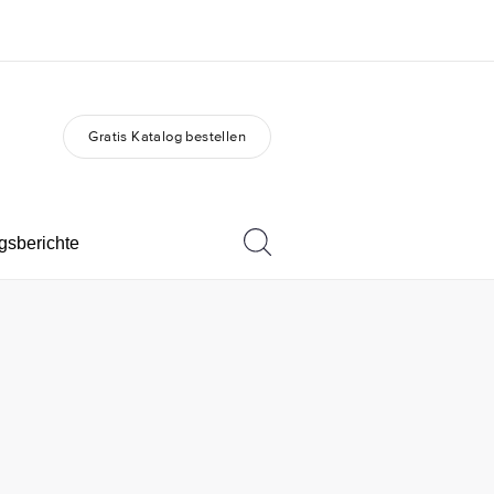
Gratis Katalog bestellen
er uns
Karriere
 wir sind
Werde Teil unseres Teams
gsberichte