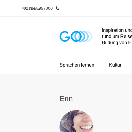
0211 68857000
Menü
Inspiration u
rund um Reis
Home
Progra
Bildung von 
Willkommen bei EF
Alle Programm
Sprachen lernen
Kultur
Erin