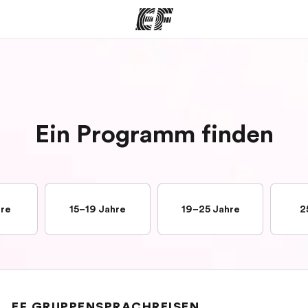
amme
Büros
Üb
e ansehen
Büros in der Nähe
Wer
Ein Programm finden
hre
15–19 Jahre
19–25 Jahre
2
EF GRUPPENSPRACHREISEN