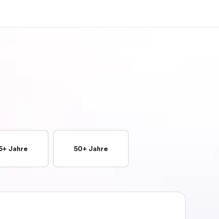
er uns
Karriere
 wir sind
Werde Teil unseres Teams
5+ Jahre
50+ Jahre