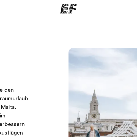
amme
Büros
Üb
e ansehen
Büros in der Nähe
Wer
de den
Traumurlaub
 Malta.
 im
verbessern
Ausflügen