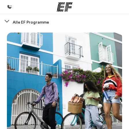
Alle EF Programme
Home
Willkommen bei EF
Programme
Alle Programme ansehen
Büros
Büros in der Nähe
Über uns
Wer wir sind
Karriere
Werde Teil unseres Teams