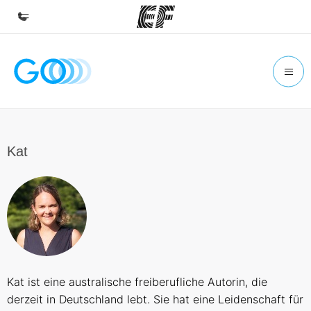
Home
Willkommen bei EF
Programme
Alle Programme ansehen
Kat
Büros
Büros in der Nähe
Über uns
Wer wir sind
Karriere
Kat ist eine australische freiberufliche Autorin, die
Werde Teil unseres Teams
derzeit in Deutschland lebt. Sie hat eine Leidenschaft für