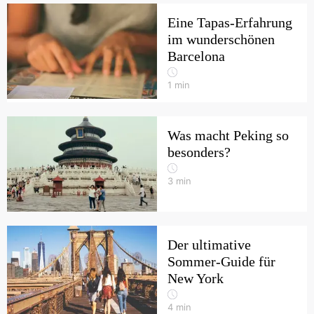
Eine Tapas-Erfahrung
im wunderschönen
Barcelona
1
min
Was macht Peking so
besonders?
3
min
Der ultimative
Sommer-Guide für
New York
4
min