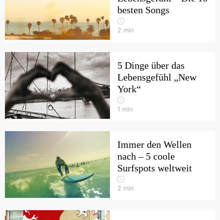
besten Songs
2
min
5 Dinge über das
Lebensgefühl „New
York“
1
min
Immer den Wellen
nach – 5 coole
Surfspots weltweit
2
min