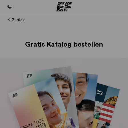
Zurück
Home
Willkommen bei EF
Gratis Katalog bestellen
Programme
Alle Programme ansehen
Büros
Büros in der Nähe
Über uns
Wer wir sind
Karriere
Werde Teil unseres Teams