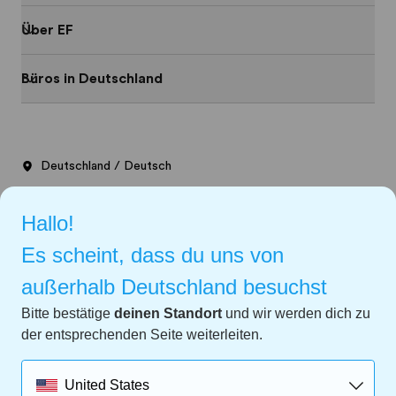
Über EF
Büros in Deutschland
Deutschland / Deutsch
Impressum
Hallo!
Datenschutz
Es scheint, dass du uns von
außerhalb Deutschland besuchst
AGB
Bitte bestätige
deinen Standort
und wir werden dich zu
Cookies
der entsprechenden Seite weiterleiten.
Privacy Settings
United States