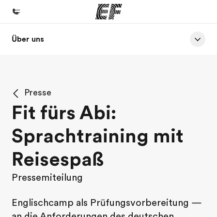
Über uns
Home
Willkommen bei EF
Programme
Presse
Alle Programme ansehen
Fit fürs Abi:
Büros
Sprachtraining mit
Büros in der Nähe
Über uns
Reisespaß
Wer wir sind
Pressemiteilung
Karriere
Englischcamp als Prüfungsvorbereitung —
Werde Teil unseres Teams
an die Anforderungen des deutschen