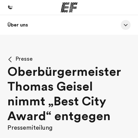
Über uns
Home
Willkommen bei EF
Programme
Presse
Alle Programme ansehen
Oberbürgermeister
Büros
Thomas Geisel
Büros in der Nähe
Über uns
nimmt „Best City
Wer wir sind
Award“ entgegen
Karriere
Pressemiteilung
Werde Teil unseres Teams