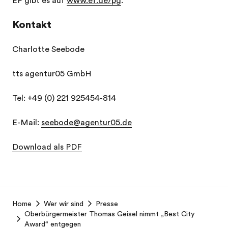
EF gibt es auf
www.ef.de/pg
.
Kontakt
Charlotte Seebode
tts agentur05 GmbH
Tel: +49 (0) 221 925454-814
E-Mail:
seebode@agentur05.de
Download als PDF
EF
Home
Wer wir sind
Presse
Footer
Oberbürgermeister Thomas Geisel nimmt „Best City
Award“ entgegen