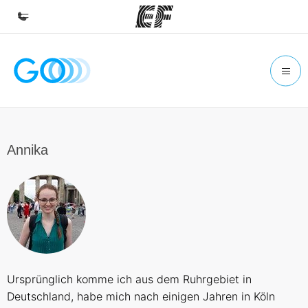
Home
Willkommen bei EF
Programme
Alle Programme ansehen
Annika
Büros
Büros in der Nähe
Über uns
Wer wir sind
Karriere
Ursprünglich komme ich aus dem Ruhrgebiet in
Werde Teil unseres Teams
Deutschland, habe mich nach einigen Jahren in Köln