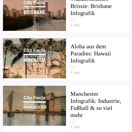
Brissie: Brisbane
Infografik
1
min
Aloha aus dem
Paradies: Hawaii
Infografik
1
min
Manchester
Infografik: Industrie,
Fußball & so viel
mehr
1
min