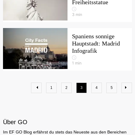
Freiheitsstatue
3
min
Spaniens sonnige
Hauptstadt: Madrid
Infografik
1
min
1
2
3
4
5
Über GO
Im EF GO Blog erfährst du stets das Neueste aus den Bereichen