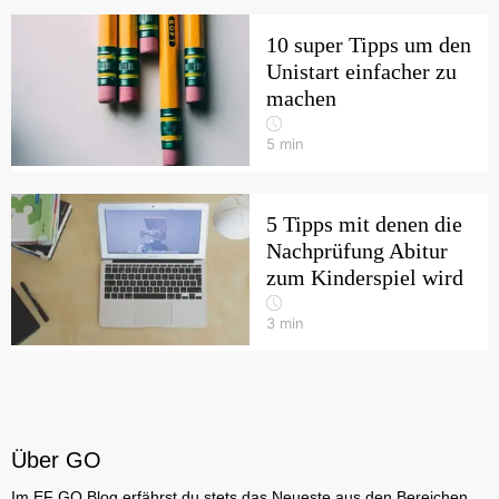
10 super Tipps um den
Unistart einfacher zu
machen
5
min
5 Tipps mit denen die
Nachprüfung Abitur
zum Kinderspiel wird
3
min
Über GO
Im EF GO Blog erfährst du stets das Neueste aus den Bereichen