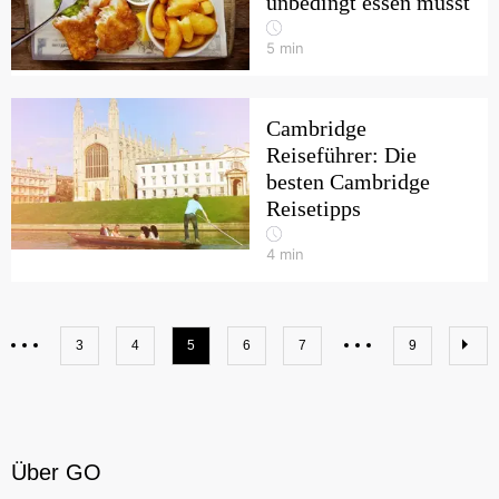
unbedingt essen musst
5
min
Cambridge
Reiseführer: Die
besten Cambridge
Reisetipps
4
min
3
4
5
6
7
9
Über GO