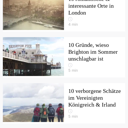
interessante Orte in
London
4
min
10 Gründe, wieso
Brighton im Sommer
unschlagbar ist
5
min
10 verborgene Schätze
im Vereinigten
Königreich & Irland
5
min