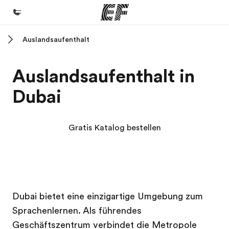
Auslandsaufenthalt
Home
Willkommen bei EF
Auslandsaufenthalt in
Programme
Dubai
Alle Programme ansehen
Büros
Gratis Katalog bestellen
Büros in der Nähe
Über uns
Wer wir sind
EF Campus
EF Campus
Karriere
Dubai bietet eine einzigartige Umgebung zum
Sprachenlernen. Als führendes
Werde Teil unseres Teams
Geschäftszentrum verbindet die Metropole