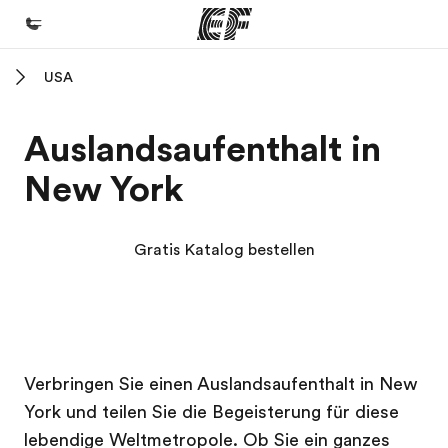
USA
Home
Willkommen bei EF
Auslandsaufenthalt in
Programme
New York
Alle Programme ansehen
Büros
Gratis Katalog bestellen
Büros in der Nähe
Über uns
Wer wir sind
EF Campus
EF Campus
Karriere
Verbringen Sie einen Auslandsaufenthalt in New
York und teilen Sie die Begeisterung für diese
Werde Teil unseres Teams
lebendige Weltmetropole. Ob Sie ein ganzes