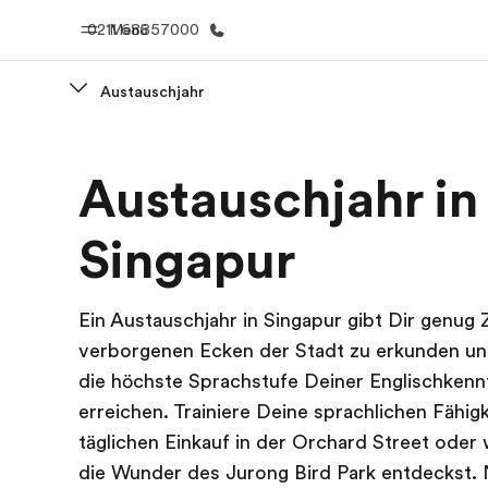
0211 68857000
Menü
Austauschjahr
Home
Progr
Austauschjahr in
Willkommen bei EF
Alle Programm
Singapur
Ein Austauschjahr in Singapur gibt Dir genug Z
verborgenen Ecken der Stadt zu erkunden u
die höchste Sprachstufe Deiner Englischkenn
erreichen. Trainiere Deine sprachlichen Fähig
täglichen Einkauf in der Orchard Street ode
die Wunder des Jurong Bird Park entdeckst.