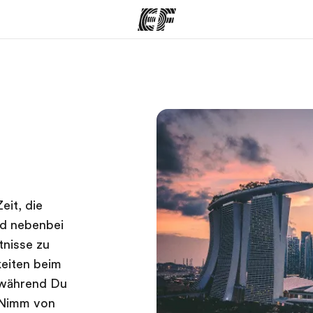
amme
Büros
Üb
e ansehen
Büros in der Nähe
Wer
eit, die
nd nebenbei
tnisse zu
keiten beim
r während Du
 Nimm von