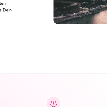
ten
e Dein