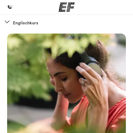
Englischkurs
Home
Willkommen bei EF
Programme
Alle Programme ansehen
Büros
Büros in der Nähe
Über uns
Wer wir sind
Karriere
Werde Teil unseres Teams