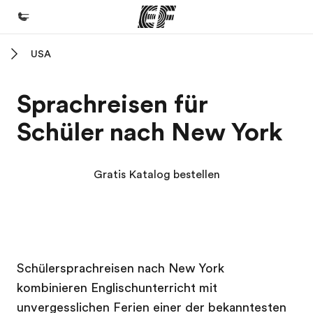
USA
Home
Willkommen bei EF
Sprachreisen für
Programme
Schüler nach New York
Alle Programme ansehen
Büros
Gratis Katalog bestellen
Büros in der Nähe
Über uns
Wer wir sind
EF Campus
EF Campus
Karriere
Schülersprachreisen nach New York
kombinieren Englischunterricht mit
Werde Teil unseres Teams
unvergesslichen Ferien einer der bekanntesten