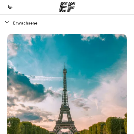
Erwachsene
Home
Willkommen bei EF
Programme
Alle Programme ansehen
Büros
Büros in der Nähe
Über uns
Wer wir sind
Karriere
Werde Teil unseres Teams