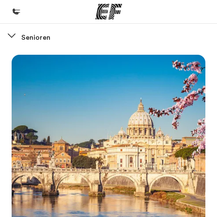
Senioren
Home
Willkommen bei EF
Programme
Alle Programme ansehen
Büros
Büros in der Nähe
Über uns
Wer wir sind
Karriere
Werde Teil unseres Teams