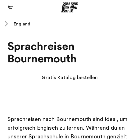
England
Home
Willkommen bei EF
Sprachreisen
Programme
Bournemouth
Alle Programme ansehen
Büros
Gratis Katalog bestellen
Büros in der Nähe
Über uns
Wer wir sind
EF Campus
EF Campus
Karriere
Sprachreisen nach Bournemouth sind ideal, um
erfolgreich Englisch zu lernen. Während du an
Werde Teil unseres Teams
unserer Sprachschule in Bournemouth genzielt