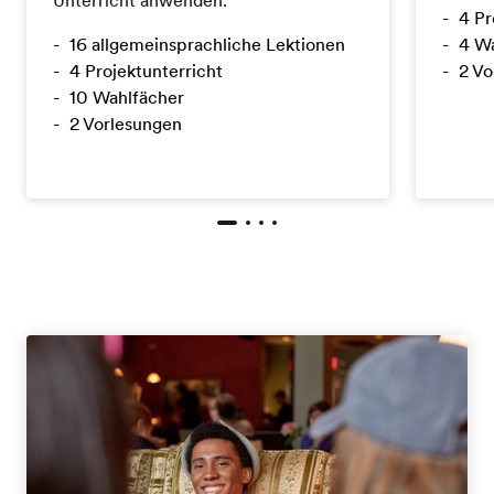
4 Pr
16 allgemeinsprachliche Lektionen
4 W
4 Projektunterricht
2 Vo
10 Wahlfächer
2 Vorlesungen