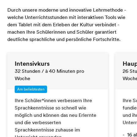
Durch unsere moderne und innovative Lehrmethode -
welche Unterrichtsstunden mit interaktiven Tools wie
dem Tablet mit dem Erleben der Kultur verbindet -
machen Ihre Schülerinnen und Schüler garantiert
deutliche sprachliche und persönliche Fortschritte.
Intensivkurs
Haup
32 Stunden
/ à 40 Minuten pro
26 St
Woche
Woch
Am beliebtesten
Ihre Schüler*innen verbessern Ihre
Ihre S
Sprachkenntnisse so schnell wie
fundie
möglich und können das neu Erlernte
und ih
und die verbesserten
Unterr
Sprachkenntnisse zuhause im
16 a
Unterricht anwenden.