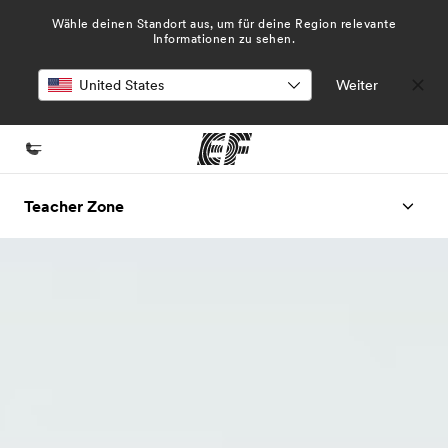
Wähle deinen Standort aus, um für deine Region relevante
Informationen zu sehen.
Weiter
Home
Teacher Zone
Willkommen bei EF
Programme
Alle Programme ansehen
Büros
Büros in der Nähe
Über uns