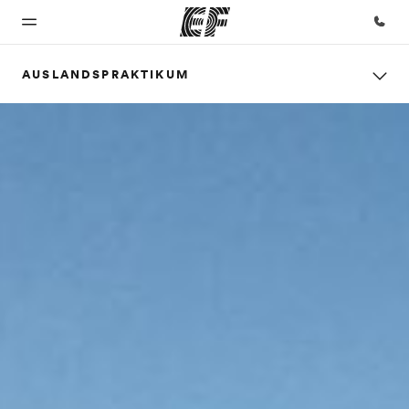
AUSLANDSPRAKTIKUM
Home
Programme
Büros
Über
Karriere
uns
Willkommen
Alle Programme
Büros in
Werde Teil
bei EF
ansehen
der Nähe
unseres
Wer wir
Teams
sind