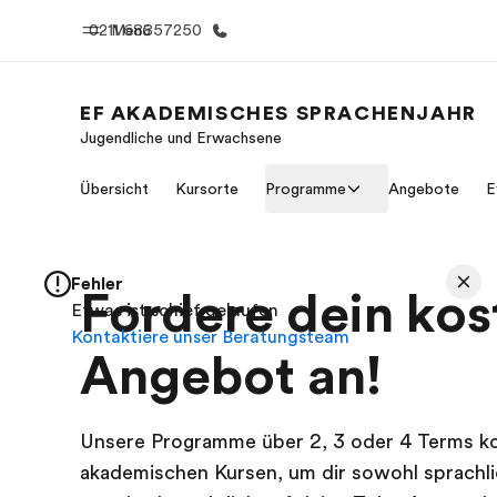
0211 68857250
Menü
EF AKADEMISCHES SPRACHENJAHR
Jugendliche und Erwachsene
Home
Progr
Übersicht
Kursorte
Programme
Angebote
E
Willkommen bei EF
Alle Programm
Fehler
Fordere dein kos
Etwas ist schief gelaufen
Kontaktiere unser Beratungsteam
Angebot an!
Unsere Programme über 2, 3 oder 4 Terms ko
akademischen Kursen, um dir sowohl sprachlic