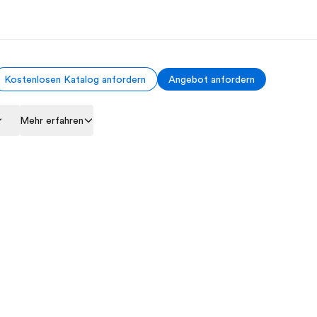
Kostenlosen Katalog anfordern
Angebot anfordern
er uns
Karriere
Mehr erfahren
 wir sind
Werde Teil unseres Teams