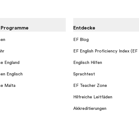
e Programme
Entdecke
sen
EF Blog
ahr
EF English Proficiency Index (EF
se England
Englisch Hilfen
sen Englisch
Sprachtest
se Malta
EF Teacher Zone
Hilfreiche Leitfäden
Akkreditierungen