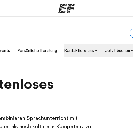
amme
Büros
Üb
vents
Persönliche Beratung
Kontaktiere uns
Jetzt buchen
e ansehen
Büros in der Nähe
Wer
tenloses
mbinieren Sprachunterricht mit
he, als auch kulturelle Kompetenz zu