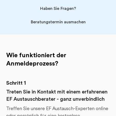
zufrieden.
voll und ganz
wu
Die
vertrauen. Sollten wir
Er
Haben Sie Fragen?
Betreuung
uns erneut für eine
ge
Beratungstermin ausmachen
hier in
Austauschorganisation
si
Deutschland
entscheiden müssen,
ni
war im
wäre EF immer
m
Vorfeld Top
unsere erste Wahl!
kö
und auch
Am
Wie funktioniert der
während des
La
Anmeldeprozess?
Aufenthaltes
un
Meiner
Mö
Tochter in
EF
Schritt 1
den USA
de
Treten Sie in Kontakt mit einem erfahrenen
konnte ich
zu
EF Austauschberater - ganz unverbindlich
mich
Mi
Treffen Sie unsere EF Austausch-Experten online
jederzeit ans
li
oder persönlich für eine kostenlose,