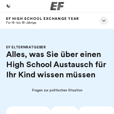
EF HIGH SCHOOL EXCHANGE YEAR
Home
Für 14- bis 18-Jährige
Willkommen bei EF
Programme
EF ELTERNRATGEBER
Alle Programme ansehen
Alles, was Sie über einen
Büros
High School Austausch für
Büros in der Nähe
Ihr Kind wissen müssen
Über uns
Wer wir sind
Fragen zur politischen Situation
Karriere
Werde Teil unseres Teams