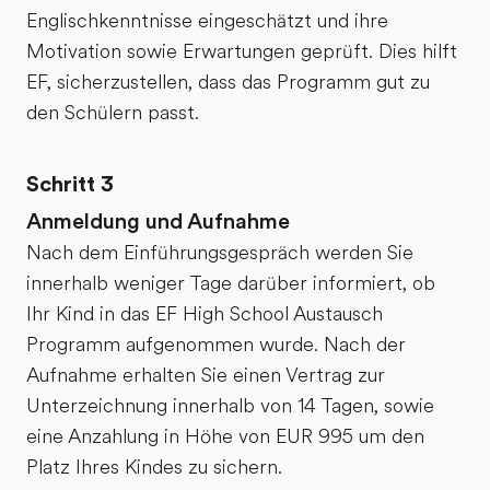
wurde sich
Englischkenntnisse eingeschätzt und ihre
auch sehr
Motivation sowie Erwartungen geprüft. Dies hilft
gut um die
EF, sicherzustellen, dass das Programm gut zu
Gastschüler
den Schülern passt.
gekümmert.
Auch der
Schritt 3
Rückflug
von einem
Anmeldung und Aufnahme
andern
Nach dem Einführungsgespräch werden Sie
Flughafen
innerhalb weniger Tage darüber informiert, ob
wurde nach
Ihr Kind in das EF High School Austausch
unseren
Programm aufgenommen wurde. Nach der
Wünschen
Aufnahme erhalten Sie einen Vertrag zur
gebucht. Ich
Unterzeichnung innerhalb von 14 Tagen, sowie
kann nur
eine Anzahlung in Höhe von EUR 995 um den
positives
Platz Ihres Kindes zu sichern.