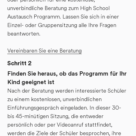
Büro hier
un
unverbindliche Beratung zum High School
wenden. Die
um
Austausch Programm. Lassen Sie sich in einer
Familie, die
be
Einzel- oder Gruppensitzung alle Ihre Fragen
für meine
ha
beantworten.
Tochter
se
ausgesucht
au
Vereinbaren Sie eine Beratung
wurde war
ge
Top, mein
Schritt 2
Tochter hat
Finden Sie heraus, ob das Programm für Ihr
sich sehr
Kind geeignet ist
wohl und
Nach der Beratung werden interessierte Schüler
willkommen
zu einem kostenlosen, unverbindlichen
gefühlt.
Einführungsgespräch eingeladen. In dieser 30-
Auch die
bis 45-minütigen Sitzung, die entweder
Schule war
persönlich oder per Videoanruf stattfindet,
toll, dort
werden die Ziele der Schüler besprochen, ihre