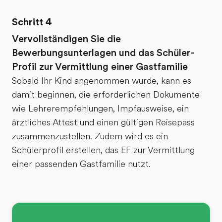
berichten
und würde
Schritt 4
jederzeit
Vervollständigen Sie die
meine
Bewerbungsunterlagen und das Schüler-
Tochter mit
Profil zur Vermittlung einer Gastfamilie
EF auf eine
Sobald Ihr Kind angenommen wurde, kann es
Sprachreise
damit beginnen, die erforderlichen Dokumente
schicken.
wie Lehrerempfehlungen, Impfausweise, ein
ärztliches Attest und einen gültigen Reisepass
zusammenzustellen. Zudem wird es ein
Schülerprofil erstellen, das EF zur Vermittlung
einer passenden Gastfamilie nutzt.