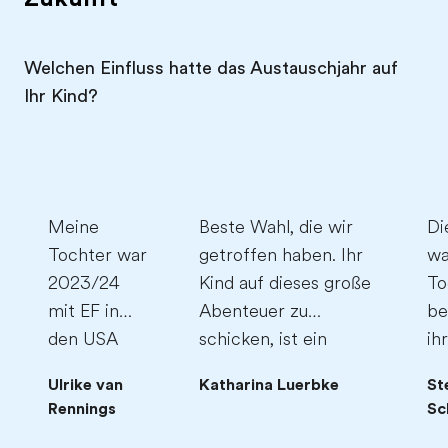
Welchen Einfluss hatte das Austauschjahr auf
Ihr Kind?
Meine
Beste Wahl, die wir
Di
Tochter war
getroffen haben. Ihr
wa
2023/24
Kind auf dieses große
To
mit EF in
Abenteuer zu
be
den USA
schicken, ist ein
ih
und wir
großer Schritt und
bi
Ulrike van
Katharina Luerbke
St
waren
dafür braucht es eine
Le
Rennings
Sch
rundum sehr
Organisation, der Sie
ha