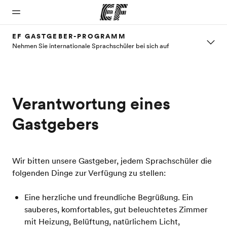
EF GASTGEBER-PROGRAMM
Nehmen Sie internationale Sprachschüler bei sich auf
Home
Programme
Büros
Über
Karriere
uns
Willkommen
Alle Programme
Büros in
Werde Teil
bei EF
ansehen
der Nähe
unseres
Wer wir
Verantwortung eines
Teams
sind
Gastgebers
Wir bitten unsere Gastgeber, jedem Sprachschüler die
folgenden Dinge zur Verfügung zu stellen:
Eine herzliche und freundliche Begrüßung. Ein
sauberes, komfortables, gut beleuchtetes Zimmer
mit Heizung, Belüftung, natürlichem Licht,