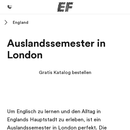
England
Home
Willkommen bei EF
Auslandssemester in
Programme
London
Alle Programme ansehen
Büros
Gratis Katalog bestellen
Büros in der Nähe
Über uns
Wer wir sind
EF Campus
EF Campus
Karriere
Um Englisch zu lernen und den Alltag in
Englands Hauptstadt zu erleben, ist ein
Werde Teil unseres Teams
Auslandssemester in London perfekt. Die