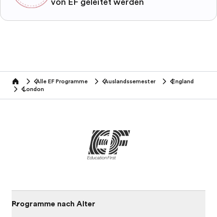
von EF geleitet werden
Alle EF Programme
Auslandssemester
England
home
London
Programme nach Alter