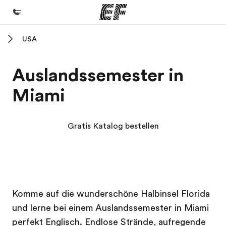
USA
Home
Willkommen bei EF
Auslandssemester in
Programme
Miami
Alle Programme ansehen
Büros
Gratis Katalog bestellen
Büros in der Nähe
Über uns
Wer wir sind
EF Campus
EF Campus
Karriere
Komme auf die wunderschöne Halbinsel Florida
und lerne bei einem Auslandssemester in Miami
Werde Teil unseres Teams
perfekt Englisch. Endlose Strände, aufregende