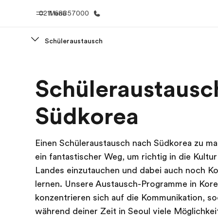
0211 68857000
Menü
Schüleraustausch
Home
Progr
Schüleraustausch
Willkommen bei EF
Alle Programm
Südkorea
Einen Schüleraustausch nach Südkorea zu mac
ein fantastischer Weg, um richtig in die Kultu
Landes einzutauchen und dabei auch noch Ko
lernen. Unsere Austausch-Programme in Kor
konzentrieren sich auf die Kommunikation, s
während deiner Zeit in Seoul viele Möglichke