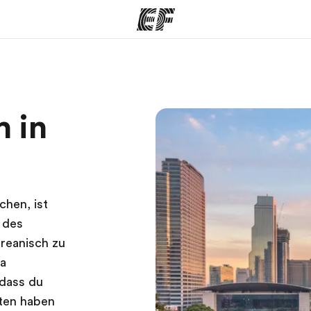
amme
Büros
Üb
 in
e ansehen
Büros in der Nähe
Wer
hen, ist
r des
reanisch zu
ea
odass du
iten haben