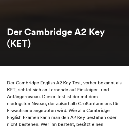
Der Cambridge A2 Key
(KET)
Der Cambridge English A2 Key Test, vorher bekannt als
KET, richtet sich an Lernende auf Einsteiger- und
Anfängerniveau. Dieser Test ist der mit dem
niedrigsten Niveau, der außerhalb Großbritanniens für
Erwachsene angeboten wird. Wie alle Cambridge
English Examen kann man den A2 Key bestehen oder
nicht bestehen. Wer ihn besteht, besitzt einen