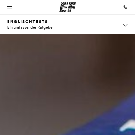
ENGLISCHTESTS
Ein umfassender Ratgeber
Home
Programme
Büros
Über
Karriere
uns
Willkommen
Alle Programme
Büros in
Werde Teil
bei EF
ansehen
der Nähe
unseres
Wer wir
Teams
sind