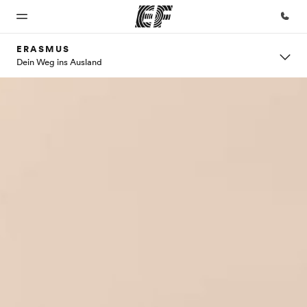
ERASMUS
Dein Weg ins Ausland
Home
Programme
Büros
Über
Karriere
uns
Willkommen
Alle Programme
Büros in
Werde Teil
bei EF
ansehen
der Nähe
unseres
Wer wir
Teams
sind