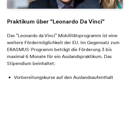
Praktikum über "Leonardo Da Vinci"
Das "Leonardo da Vinci" Mobilitätsprogramm ist eine
weitere Fördermöglichkeit der EU. Im Gegensatz zum
ERASMUS-Programm beträgt die Förderung 3 bis
maximal 6 Monate für ein Auslandspraktikum. Das
Stipendium beinhaltet:
Vorbereitungskurse auf den Auslandsaufenthalt
Monatliche Unterstützung während des Praktikums
Übernahme der An- und Abreisekosten ins Zielland
Gratis Katalog
Organisation von kulturellen Programmen und
Exkursionen vor Ort
Sprachtraining vor Ort