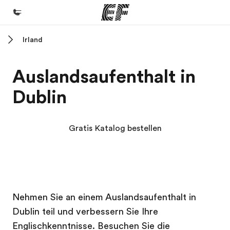
Irland
Home
Willkommen bei EF
Auslandsaufenthalt in
Programme
Dublin
Alle Programme ansehen
Büros
Gratis Katalog bestellen
Büros in der Nähe
Über uns
Wer wir sind
EF Campus
EF Campus
Karriere
Nehmen Sie an einem Auslandsaufenthalt in
Dublin teil und verbessern Sie Ihre
Werde Teil unseres Teams
Englischkenntnisse. Besuchen Sie die