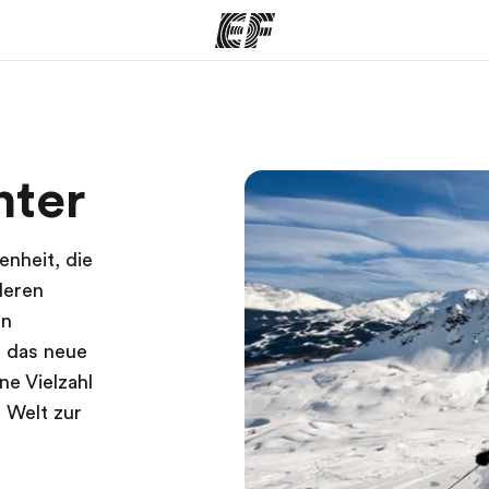
amme
Büros
Üb
nter
e ansehen
Büros in der Nähe
Wer
enheit, die
deren
en
n das neue
ne Vielzahl
 Welt zur