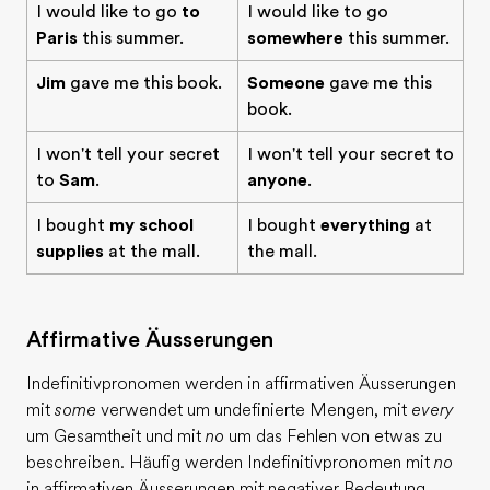
I would like to go
to
I would like to go
Paris
this summer.
somewhere
this summer.
Jim
gave me this book.
Someone
gave me this
book.
I won't tell your secret
I won't tell your secret to
to
Sam
.
anyone
.
I bought
my school
I bought
everything
at
supplies
at the mall.
the mall.
Affirmative Äusserungen
Indefinitivpronomen werden in affirmativen Äusserungen
mit
some
verwendet um undefinierte Mengen, mit
every
um Gesamtheit und mit
no
um das Fehlen von etwas zu
beschreiben. Häufig werden Indefinitivpronomen mit
no
in affirmativen Äusserungen mit negativer Bedeutung