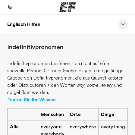
Englisch Hilfen
Home
Willkommen bei EF
Indefinitivpronomen
Programme
Alle Programme ansehen
Indefinitivpronomen beziehen sich nicht auf eine
spezielle Person, Ort oder Sache. Es gibt eine geläufige
Büros
Gruppe von Definitivpronomen, die aus Quantifikatoren
Büros in der Nähe
oder Distributoren + den Worten
any, some, every
und
no
gebildet werden.
Über uns
Testen Sie Ihr Wissen
Wer wir sind
Menschen
Orte
Dinge
Karriere
Werde Teil unseres Teams
All
e
everyone
everywhere
everything
everybody