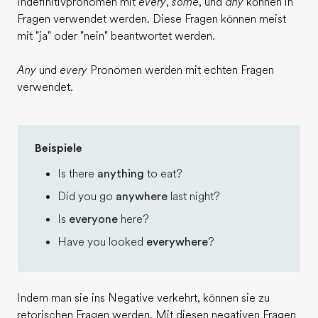
Indefinitivpronomen mit
every
,
some
, und
any
können in
Fragen verwendet werden. Diese Fragen können meist
mit "ja" oder "nein" beantwortet werden.
Any
und
every
Pronomen werden mit echten Fragen
verwendet.
Beispiele
Is there
anything
to eat?
Did you go
anywhere
last night?
Is
everyone
here?
Have you looked
everywhere
?
Indem man sie ins Negative verkehrt, können sie zu
retorischen Fragen werden. Mit diesen negativen Fragen