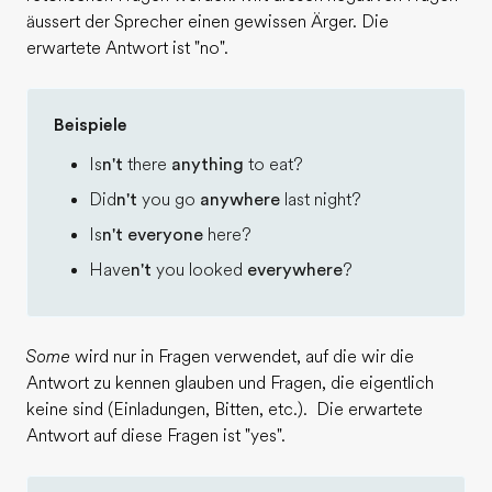
äussert der Sprecher einen gewissen Ärger. Die
erwartete Antwort ist "no".
Beispiele
Is
n't
there
anything
to eat?
Did
n't
you go
anywhere
last night?
Is
n't
everyone
here?
Have
n't
you looked
everywhere
?
Some
wird nur in Fragen verwendet, auf die wir die
Antwort zu kennen glauben und Fragen, die eigentlich
keine sind (Einladungen, Bitten, etc.). Die erwartete
Antwort auf diese Fragen ist "yes".