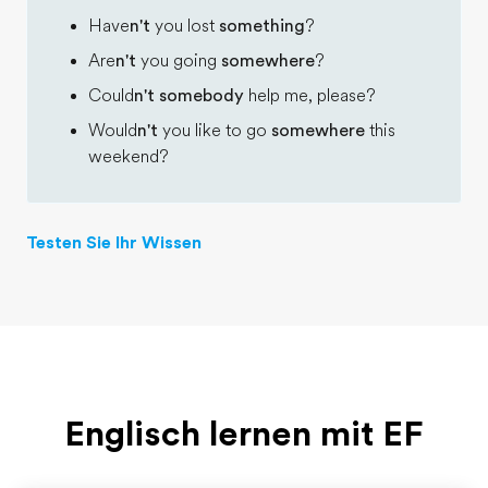
Have
n't
you lost
something
?
Are
n't
you going
somewhere
?
Could
n't somebody
help me, please?
Would
n't
you like to go
somewhere
this
weekend?
Testen Sie Ihr Wissen
Englisch lernen mit EF