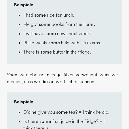
Beispiele
I had
some
rice for lunch.
He got
some
books from the library.
I will have
some
news next week.
Philip wants
some
help with his exams.
There is
some
butter in the fridge.
Some
wird ebenso in Fragesätzen verwendet, wenn wir
meinen, dass wir die Antwort schon kennen.
Beispiele
Did he give you
some
tea? = I think he did.
Is there
some
fruit juice in the fridge? = I
think there is.