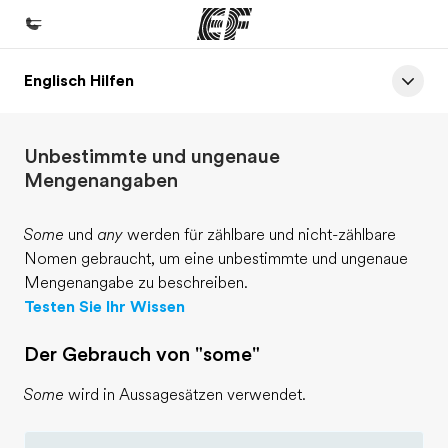
Englisch Hilfen
Home
Willkommen bei EF
Unbestimmte und ungenaue
Programme
Mengenangaben
Alle Programme ansehen
Some
und
any
werden für zählbare und nicht-zählbare
Büros
Nomen gebraucht, um eine unbestimmte und ungenaue
Büros in der Nähe
Mengenangabe zu beschreiben.
Testen Sie Ihr Wissen
Über uns
Wer wir sind
Der Gebrauch von "some"
Karriere
Some
wird in Aussagesätzen verwendet.
Werde Teil unseres Teams