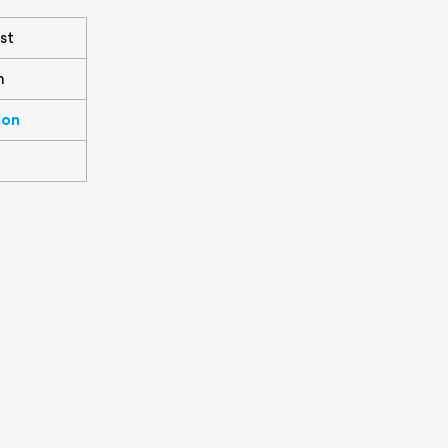
st
h
don