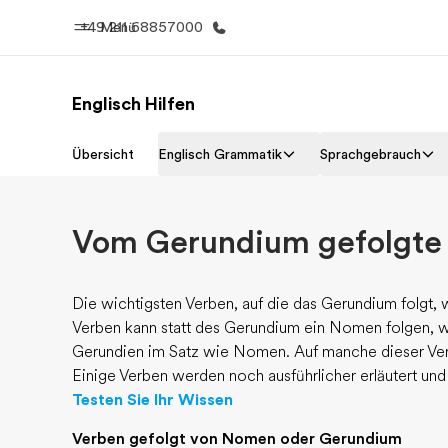
+49 211 68857000
Menü
Englisch Hilfen
Home
Progr
Übersicht
Englisch Grammatik
Sprachgebrauch
Willkommen bei EF
Alle Programm
Vom Gerundium gefolgte
Die wichtigsten Verben, auf die das Gerundium folgt, w
Verben kann statt des Gerundium ein Nomen folgen, wi
Gerundien im Satz wie Nomen. Auf manche dieser Verbe
Einige Verben werden noch ausführlicher erläutert und s
Testen Sie Ihr Wissen
Verben gefolgt von Nomen oder Gerundium