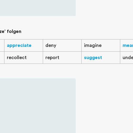
ze' folgen
appreciate
deny
imagine
mea
recollect
report
suggest
unde