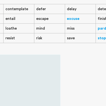
contemplate
defer
delay
dete
entail
escape
excuse
finis
loathe
mind
miss
par
resist
risk
save
stop