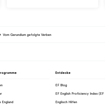
Vom Gerundium gefolgte Verben
 Programme
Entdecke
en
EF Blog
hr
EF English Proficiency Index (EF
e England
Englisch Hilfen