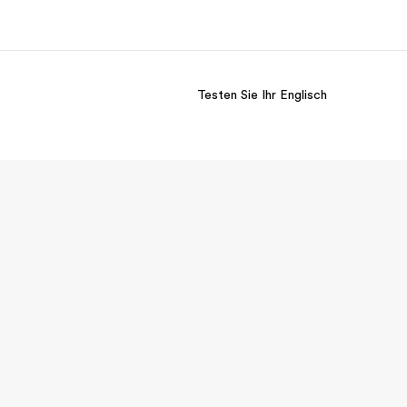
Testen Sie Ihr Englisch
er uns
Karriere
 wir sind
Werde Teil unseres Teams