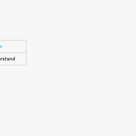
n
rstand