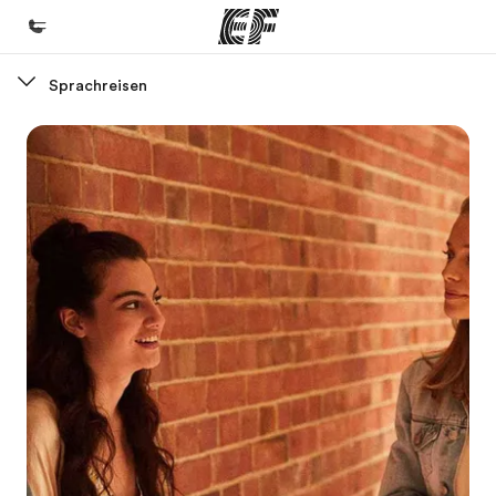
Sprachreisen
Home
Willkommen bei EF
Programme
Alle Programme ansehen
Büros
Büros in der Nähe
Über uns
Wer wir sind
Karriere
Werde Teil unseres Teams