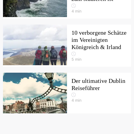
4
min
10 verborgene Schätze
im Vereinigten
Königreich & Irland
5
min
Der ultimative Dublin
Reiseführer
4
min