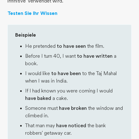
infinitive' verwendet wird.
Testen Sie Ihr Wissen
Beispiele
He pretended
to have seen
the film.
Before I turn 40, I want
to have written
a
book.
I would like
to have been
to the Taj Mahal
when I was in India.
If I had known you were coming I would
have baked
a cake.
Someone must
have broken
the window and
climbed in.
That man may
have noticed
the bank
robbers' getaway car.