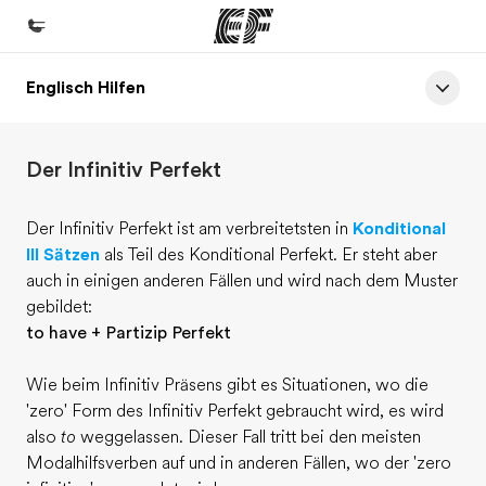
Englisch Hilfen
Home
Willkommen bei EF
Der Infinitiv Perfekt
Programme
Alle Programme ansehen
Der Infinitiv Perfekt ist am verbreitetsten in
Konditional
III Sätzen
als Teil des Konditional Perfekt. Er steht aber
Büros
auch in einigen anderen Fällen und wird nach dem Muster
Büros in der Nähe
gebildet:
to have + Partizip Perfekt
Über uns
Wer wir sind
Wie beim Infinitiv Präsens gibt es Situationen, wo die
'zero' Form des Infinitiv Perfekt gebraucht wird, es wird
Karriere
also
to
weggelassen. Dieser Fall tritt bei den meisten
Werde Teil unseres Teams
Modalhilfsverben auf und in anderen Fällen, wo der 'zero