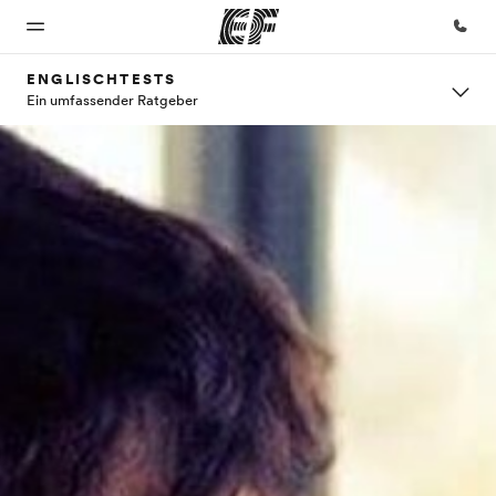
ENGLISCHTESTS
Ein umfassender Ratgeber
Home
Programme
Büros
Über
Karriere
uns
Willkommen
Alle Programme
Büros in
Werde Teil
bei EF
ansehen
der Nähe
unseres
Wer wir
Teams
sind