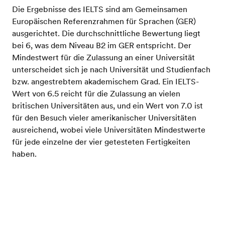
Die Ergebnisse des IELTS sind am Gemeinsamen
Europäischen Referenzrahmen für Sprachen (GER)
ausgerichtet. Die durchschnittliche Bewertung liegt
bei 6, was dem Niveau B2 im GER entspricht. Der
Mindestwert für die Zulassung an einer Universität
unterscheidet sich je nach Universität und Studienfach
bzw. angestrebtem akademischem Grad. Ein IELTS-
Wert von 6.5 reicht für die Zulassung an vielen
britischen Universitäten aus, und ein Wert von 7.0 ist
für den Besuch vieler amerikanischer Universitäten
ausreichend, wobei viele Universitäten Mindestwerte
für jede einzelne der vier getesteten Fertigkeiten
haben.
Für viele Arten von Visa zur Immigration nach
Testen Sie Ihr Englisch
Großbritannien benötigt man ein IELTS
Gesamtergebnis von mindestens 4.0. Den gleichen
Wert muss man auch in jeder der vier Einzelfertigkeiten